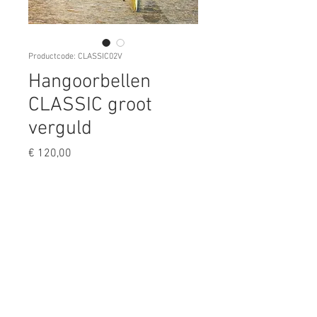
Productcode: CLASSIC02V
Hangoorbellen
CLASSIC groot
verguld
Prijs
€ 120,00
Aantal
*
In winkelwagen