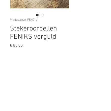
Productcode: FEN01V
Stekeroorbellen
FENIKS verguld
Prijs
€ 80,00
Aantal
*
In winkelwagen