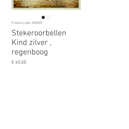
Productcode: KIND05
Stekeroorbellen
Kind zilver ,
regenboog
Prijs
€ 45,00
Aantal
*
In winkelwagen